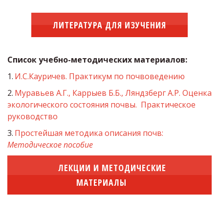
ЛИТЕРАТУРА ДЛЯ ИЗУЧЕНИЯ
Список учебно-методических материалов:
1.
И.С.Кауричев. Практикум по почвоведению
2. 
Муравьев А.Г., Каррыев Б.Б., Ляндзберг А.Р. Оценка 
экологического состояния почвы.  Практическое 
руководство
3. 
Простейшая методика описания почв: 
Методическое пособие
ЛЕКЦИИ И МЕТОДИЧЕСКИЕ
МАТЕРИАЛЫ