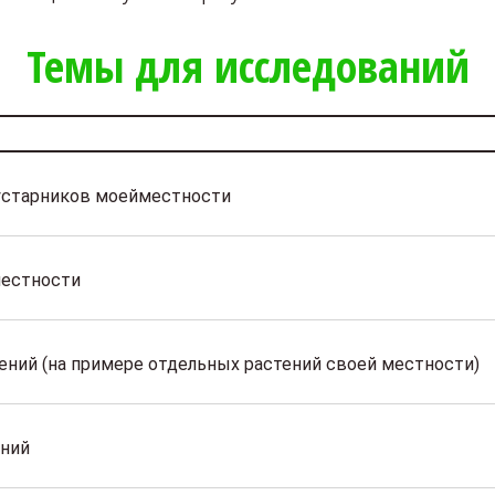
Темы для исследований
устарников моейместности
местности
ений (на примере отдельных растений своей местности)
ений