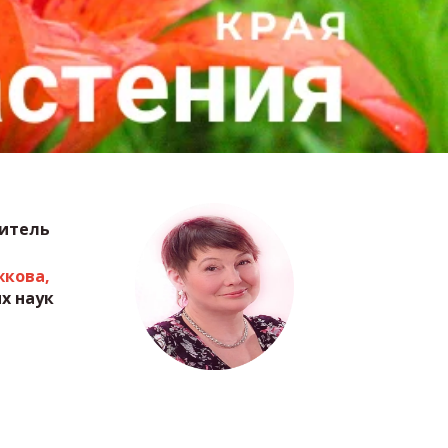
итель 
жкова,
х наук