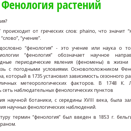
Фенология растений
ия?
 происходит от греческих слов: phaino, что значит “
 “слово”, “учение”.
ословно “фенология” - это учение или наука о то
иологии “фенология” обозначает научное направ
дные периодические явления (феномены) в жизни
язь с погодными условиями. Основоположником Фен
а, который в 1735 установил зависимость сезонного р
личных метеорологических факторов. В 1748 К. 
ь сеть наблюдательных фенологических пунктов
ия научной ботаники, с середины XVIII века, была за
ния научных фенологических наблюдений.
туру термин “фенология” был введен в 1853 г. бельг
раном.