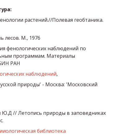
ура:
енологии растений.//Полевая геобтаника. 
ь лесов. М., 1976
ия фенологических наблюдений по 
ным программам. Материалы 
 БИН РАН
огических наблюдений
, 
усской природы' - Москва: 'Московский 
 Ю.Д // Летопись природы в заповедниках 
с. 
бииологическая библиотека