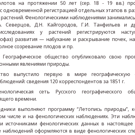
олотов на протяжении 50 лет (сер. 18 - 19 вв.) пр
с одновременной регистрацией отдельных этапов в ра
х растений. Фенологическими наблюдениями занимались
А. Северцов, Д.Н. Кайгородов, Г.И. Танфильев и д
исследованиях у растений регистрируются насту
нофаз) развития — набухание и раскрывание почек, на
олное созревание плодов и пр.
е Географическое общество опубликовало свою про
зонными явлениями природы.
ство выпустило первую в мире географическую 
блюдений: сведения 120 корреспондентов за 1851 г.
нологическая сеть Русского географического об
ящего времени.
едники выполняют программу “Летопись природы”, к
том числе и на фенологических наблюдениях. Эти набл
и источниками фенологических данных в настоящее 
 наблюдений оформляются в виде фенологических спе