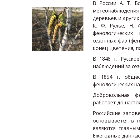
В России А. Т. Б
метеонаблюдения 
деревьев и други
К. Ф. Рулье, Н. 
фенологических 
сезонных фаз (фе
конец цветения, п
В 1848 г. Русско
наблюдений за се
В 1854 г. обще
фенологических на
Добровольная фе
работает до насто
Российские запов
основывается, в 
являются главным
Ежегодные данные