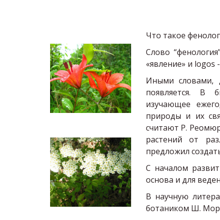
Что такое фенолог
Слово “фенология”
«явление» и logos -
Иными словами, д
появляется. В б
изучающее ежего
природы и их св
считают Р. Реомюр
растений от раз
предложил создат
С началом развит
основа и для веде
В научную литера
ботаником Ш. Мор