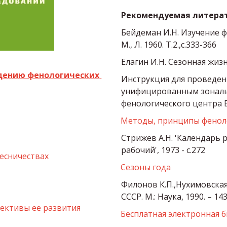
Рекомендуемая литерат
Бейдеман И.Н. Изучение ф
М., Л. 1960. Т.2.,с.333-366
Елагин И.Н. Сезонная жизн
дению фенологических 
Инструкция для проведен
унифицированным зональ
фенологического центра
Методы, принципы фенол
Стрижев А.Н. 'Календарь р
рабочий', 1973 - с.272
есничествах
Сезоны года
Филонов К.П.,Нухимовская
СССР. М.: Наука, 1990. – 143
ективы ее развития
Бесплатная электронная 