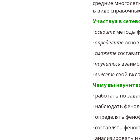
средние многолетн
в виде справочных
Участвуя в сетев
·
освоите
методы ф
·
определите
основн
·
сможете
составит
·
научитесь
взаимод
·
внесете
свой вкла
Чему вы научите
· работать по зад
· наблюдать фенол
· определять фено
· составлять фено
· анализировать и