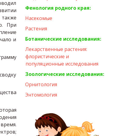
оводил
Фенология родного края:
звитии
 также
Насекомые
р. При
Растения
пление
Ботанические исследования:
чало и
Лекарственные растения: 
флористические и 
грамму
популяционные исследования
Зоологические исследования:
сводку
Орнитология
щества
Энтомология
оторая
юдения
время.
ктров;