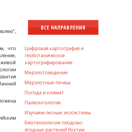
ВСЕ НАПРАВЛЕНИЯ
являю”,
м, что
Цифровая картография и 
ление,
геоботаническое 
 живой
картографирование
ологии
Мерзлотоведение
азвития
Мерзлотные почвы
Линней
Погода и климат
ложена
Палеонтология
Изучаем лесные экосистемы
ийским
Биотехнологии плодово-
ягодных растений Якутии