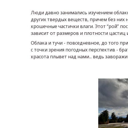
Люди давно занимались изучением облако
других твердых веществ, причем без них 
крошечные частички влаги. Этот “рой” пос
зависит от размеров и плотности цастиц и
Облака и тучи - повседневное, до того пр
с точки зрения погодных перспектив - брат
красота плывет над нами... ведь заворажив