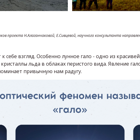
ов проекта Н.Алаганчаковой, Е.Сивцевой, научного консультанта направле
 к себе взгляд. Особенно лунное гало - одно из краси
кристаллы льда в облаках перистого вида. Явление гал
поминает привычную нам радугу.