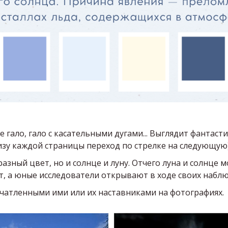
 гало, гало с касательными дугами... Выглядит фантаст
изу каждой страницы переход по стрелке на следующую
зный цвет, но и солнце и луну. Отчего луна и солнце м
т, а юные исследователи открывают в ходе своих набл
ечатленными ими или их наставниками на фотографиях.