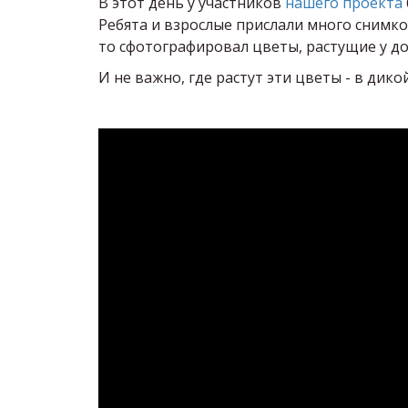
В этот день у участников
нашего проекта
Ребята и взрослые прислали много снимков
то сфотографировал цветы, растущие у д
И не важно, где растут эти цветы - в дико