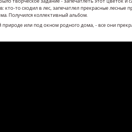
было творческое задание - запечатлеть этот цветок и 
: кто-то сходил в лес, запечатлел прекрасные лесные п
ома. Получился коллективный альбом.
й природе или под окном родного дома, - все они прекрас