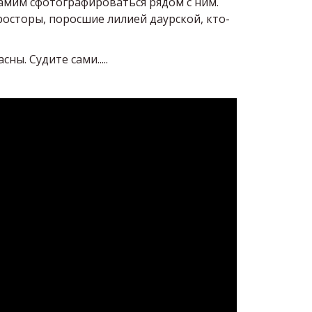
самим сфотографироваться рядом с ним.
росторы, поросшие лилией даурской, кто-
ны. Судите сами.....