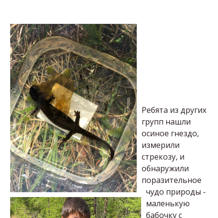
Ребята из других
групп нашли
осиное гнездо,
измерили
стрекозу, и
обнаружили
поразительное
чудо природы -
маленькую
бабочку с