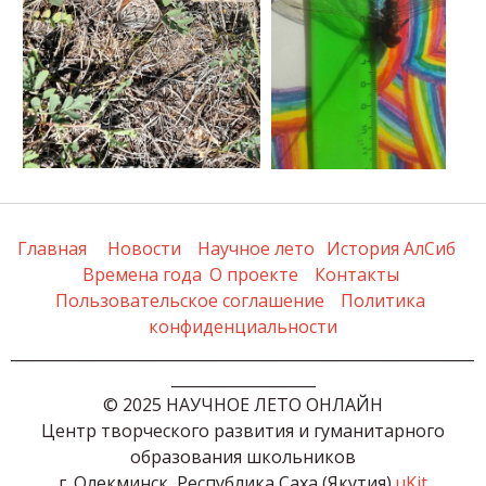
Главная
Новости
Научное лето
История АлСиб
Времена года
О проекте
Контакты
Пользовательское соглашение
Политика 
конфиденциальности
_____________________________________________________________
___________________
© 2025 НАУЧНОЕ ЛЕТО ОНЛАЙН

 Центр творческого развития и гуманитарного 
образования школьников

г. Олекминск, Республика Саха (Якутия) 
uKit