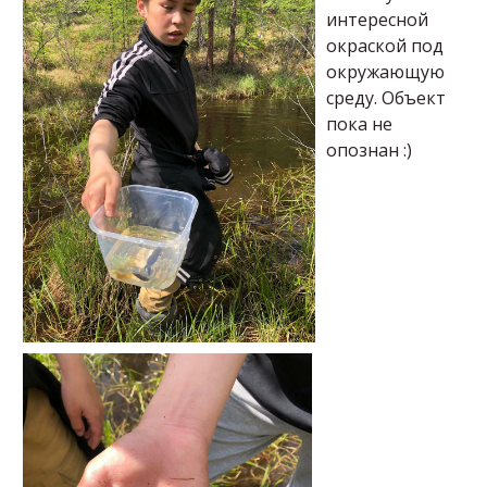
интересной
окраской под
окружающую
среду. Объект
пока не
опознан :)