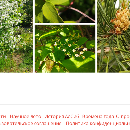
сти
Научное лето
История АлСиб
Времена года
О про
ьзовательское соглашение
Политика конфиденциальн