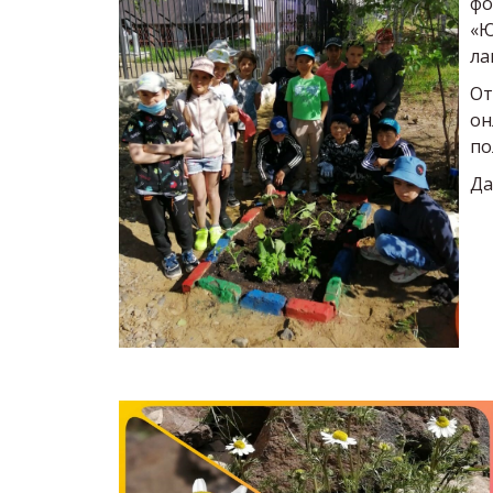
фо
«Ю
ла
От
он
по
Да