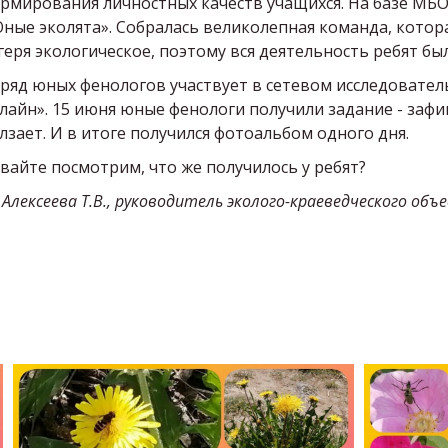
рмирования личностных качеств учащихся. На базе МБ
ные эколята». Собралась великолепная команда, котора
геря экологическое, поэтому вся деятельность ребят б
ряд юных фенологов участвует в сетевом исследовател
лайн». 15 июня юные фенологи получили задание - зафик
лзает. И в итоге получился фотоальбом одного дня.
вайте посмотрим, что же получилось у ребят?
Алексеева Т.В., руководитель эколого-краеведческого об