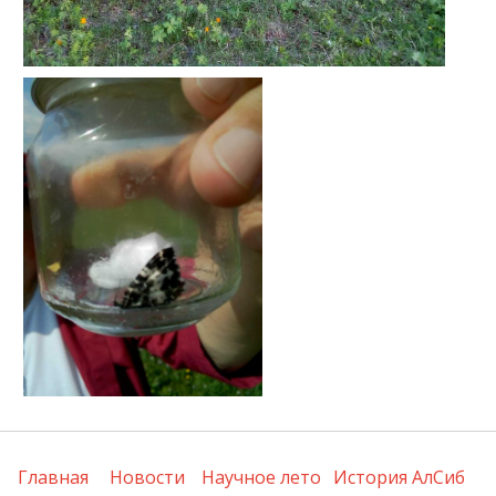
Главная
Новости
Научное лето
История АлСиб