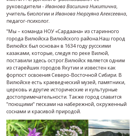
руководители -
Иванова Василина Никитична
,
учитель биологии и
Иванова Нюргуяна Алексеевна
,
педагог-психолог.
"Мы – команда НОУ «Сардаана» из старинного
города Вилюйска Вилюйского района.Наш город
Вилюйск был основан в 1634 году русскими
казаками, которые, следуя по реке Вилюй,
поставили здесь острог.Вилюйск является одним
из старейших городов Якутии и известен как
форпост освоения Северо-Восточной Сибири. В
Вилюйске есть краеведческий музей, памятники,
церковь и другие исторические и культурные
достопримечательности. Также город славится
"поющими" песками на набережной, окруженный
соснами и красивой природой.