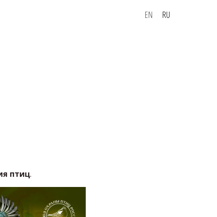
EN
RU
ия птиц
.