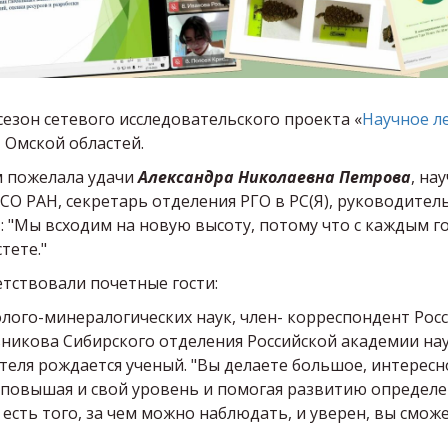
сезон сетевого исследовательского проекта «
Научное л
, Омской областей.
м пожелала удачи
Александра Николаевна Петрова
, на
О РАН, секретарь отделения РГО в РС(Я), руководитель
 "Мы всходим на новую высоту, потому что с каждым г
тете."
тствовали почетные гости:
еолого-минералогических наук, член- корреспондент Ро
ьникова Сибирского отделения Российской академии нау
еля рождается ученый. "Вы делаете большое, интересно
 повышая и свой уровень и помогая развитию определе
 есть того, за чем можно наблюдать, и уверен, вы смо