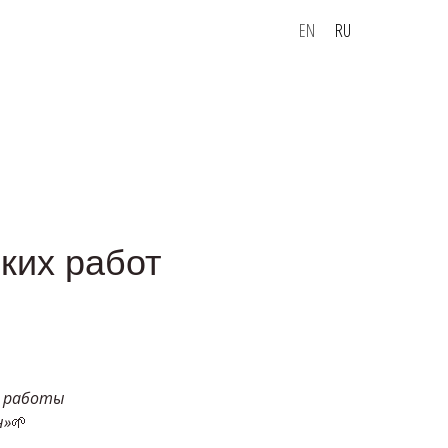
EN
RU
ких работ
м работы
н»
🌱