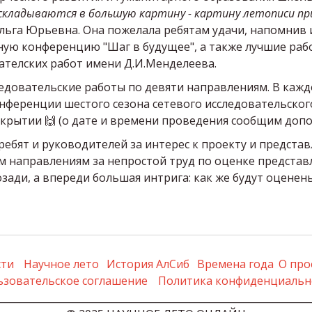
 складываются в большую картину - картину летописи п
ьга Юрьевна. Она пожелала ребятам удачи, напомнив и
ую конференцию "Шаг в будущее", а также лучшие раб
ателских работ имени Д.И.Менделеева.
ледовательские работы по девяти направлениям. В каж
онференции шестого сезона сетевого исследовательског
акрытии 🙌 (о дате и времени проведения сообщим доп
бят и руководителей за интерес к проекту и представ
м направлениям за непростой труд по оценке представ
ади, а впереди большая интрига: как же будут оценен
сти
Научное лето
История АлСиб
Времена года
О про
ьзовательское соглашение
Политика конфиденциальн
________________________________________________________________