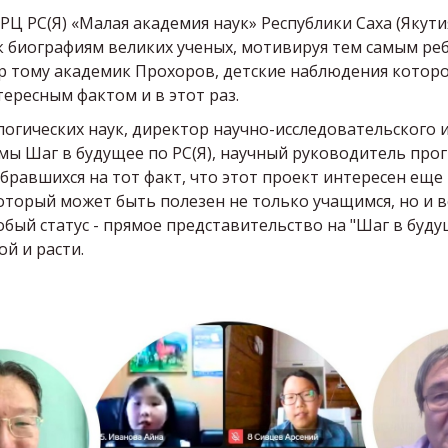
РЦ РС(Я) «Малая академия наук» Республики Саха (Якути
к биографиям великих ученых, мотивируя тем самым реб
 тому академик Прохоров, детские наблюдения которо
ересным фактом и в этот раз.
логических наук, директор научно-исследовательского и
ы Шаг в будущее по РС(Я), научный руководитель прог
авшихся на тот факт, что этот проект интересен еще и
который может быть полезен не только учащимся, но и
обый статус - прямое представительство на "Шаг в буду
ой и расти.