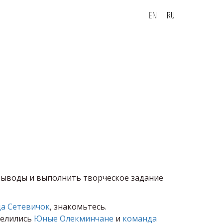
EN
RU
выводы и выполнить творческое задание
а Сетевичок
, знакомьтесь.
делились
Юные Олекминчане
и
команда