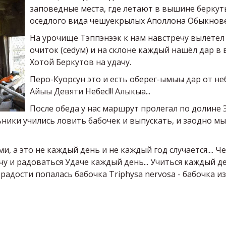
заповедные места, где летают в вышине беркут
оседлого вида чешуекрылых Аполлона Обыкновен
На урочище Тэппэнээк к нам навстречу вылетел 
очиток (сеdум) и на склоне каждый нашёл дар в
Хотой Беркутов на удачу.
Перо-Куорсун это и есть оберег-ымыы дар от неб
Айыы Девяти Небес!!! Алыкыа...
После обеда у нас маршрут пролегал по долине 
ьники учились ловить бабочек и выпускать, и заодно 
и, а это не каждый день и не каждый год случается.... 
ачу и радоваться Удаче каждый день... Учиться каждый д
радости попалась бабочка Triphysa nervosa - бабочка из