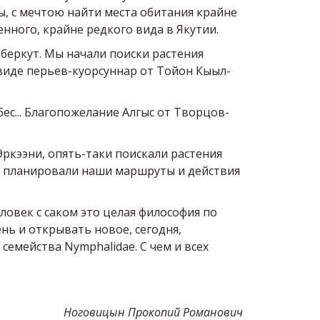
ы, с мечтою найти места обитания крайне
ного, крайне редкого вида в Якутии.
беркут. Мы начали поиски растения
 виде перьев-куорсуннар от Тойон Кыыл-
ес... Благопожелание Алгыс от Творцов-
Эркээни, опять-таки поискали растения
мы планировали наши маршруты и действия
Человек с саком это целая философия по
ень и открывать новое, сегодня,
 семейства Nymphalidae. С чем и всех
Ноговицын Прокопий Романович