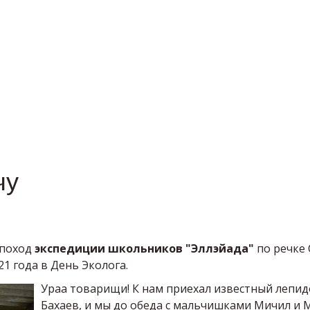
чу
 поход
экспедиции школьников "Эллэйада"
по речке 
21 года в День Эколога.
Ураа товарищи! К нам приехал известный лепи
Бахаев, и мы до обеда с мальчишками Мичил и 