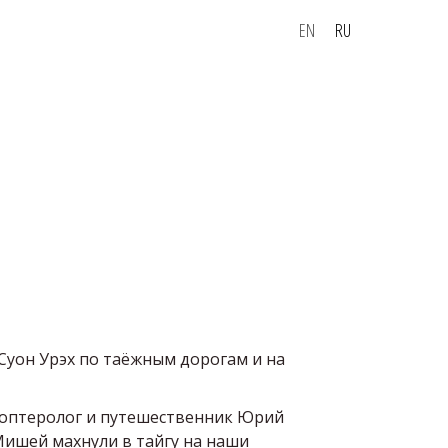
EN
RU
Суон Урэх по таёжным дорогам и на
доптеролог и путешественник Юрий
Мишей махнули в тайгу на наши