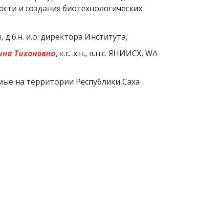
ости и создания биотехнологических
ч
, д.б.н. и.о. директора Института,
ина Тихоновна
, к.с.-х.н., в.н.с. ЯНИИСХ, WA
ые на территории Республики Саха