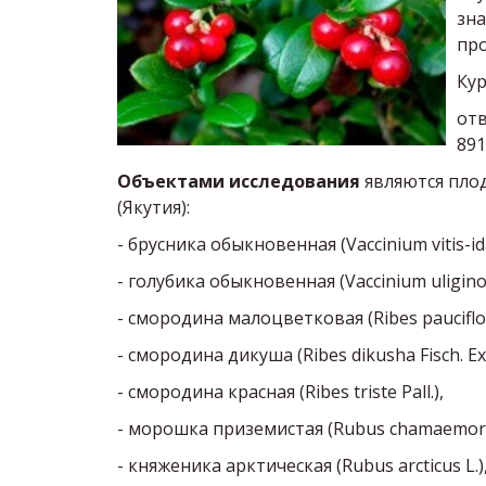
зна
про
Кур
отв
89
Объектами исследования
являются пло
(Якутия):
- брусника обыкновенная (Vaccinium vitis-id
- голубика обыкновенная (Vaccinium uligino
- смородина малоцветковая (Ribes pauciflor
- смородина дикуша (Ribes dikusha Fisch. Ex
- смородина красная (Ribes triste Pall.),
- морошка приземистая (Rubus chamaemoru
- княженика арктическая (Rubus arcticus L.)