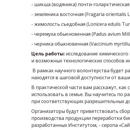
- шикша (водяника) почти-голарктическая (
- земляника восточная (Fragaria orientalis 
- жимолость съедобная (Lonicera edulis Turc
- черемуха обыкновенная (Padus avium Mill.
- черника обыкновенная (Vaccinium myrtillus
Цель работы:
исследование химического 
и возможных технологических способов их
В рамках научного волонтерства будет р
находятся в шаговой доступности от ваши
В практической части вам расскажут, как 
использовать в семье. Вы научитесь по 
при соответствующих разрешительных д
Организаторы будут приветствовать сбор
производства продукции переработки био
разработанных Институтом, - сиропа «Са