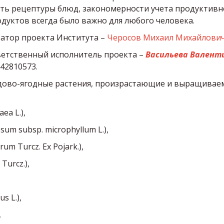
ть рецептуры блюд, закономерности учета продуктивн
дуктов всегда было важно для любого человека.
атор проекта Института –
Черосов Михаил Михайлови
етственный исполнитель проекта –
Васильева Валент
142810573.
дово-ягодные растения, произрастающие и выращиваем
aea L.),
sum subsp. microphyllum L.),
um Turcz. Ex Pojark.),
 Turcz.),
s L.),
,