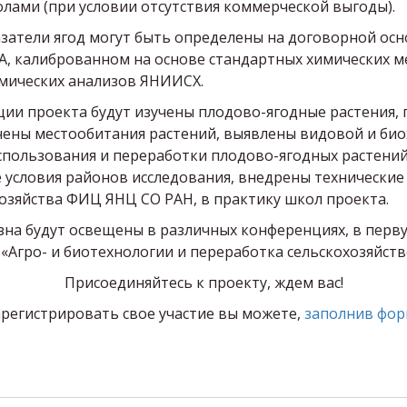
олами (при условии отсутствия коммерческой выгоды).
затели ягод могут быть определены на договорной осн
 США, калиброванном на основе стандартных химических
имических анализов ЯНИИСХ.
ации проекта будут изучены плодово-ягодные растени
учены местообитания растений, выявлены видовой и био
спользования и переработки плодово-ягодных растений
 условия районов исследования, внедрены технические 
озяйства ФИЦ ЯНЦ СО РАН, в практику школ проекта.
зна будут освещены в различных конференциях, в перв
 «Агро- и биотехнологии и переработка сельскохозяйст
Присоединяйтесь к проекту, ждем вас!
арегистрировать свое участие вы можете,
заполнив фор