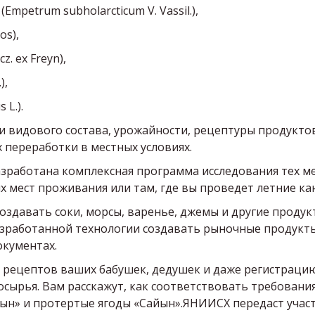
Empetrum subholarcticum V. Vassil.),
Los),
z. ex Freyn),
),
 L.).
и видового состава, урожайности, рецептуры продукто
 переработки в местных условиях.
азработана комплексная программа исследования тех м
х мест проживания или там, где вы проведет летние ка
создавать соки, морсы, варенье, джемы и другие продук
разработанной технологии создавать рыночные продукт
окументах.
 рецептов ваших бабушек, дедушек и даже регистрацию 
сырья. Вам расскажут, как соответствовать требовани
йын» и протертые ягоды «Сайын».ЯНИИСХ передаст участ